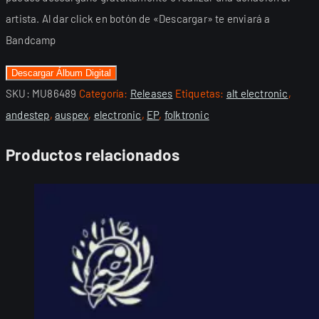
artista. Al dar click en botón de «Descargar» te enviará a
Bandcamp
Descargar Álbum Digital
SKU:
MU86489
Categoría:
Releases
Etiquetas:
alt electronic
,
andestep
,
auspex
,
electronic
,
EP
,
folktronic
Productos relacionados